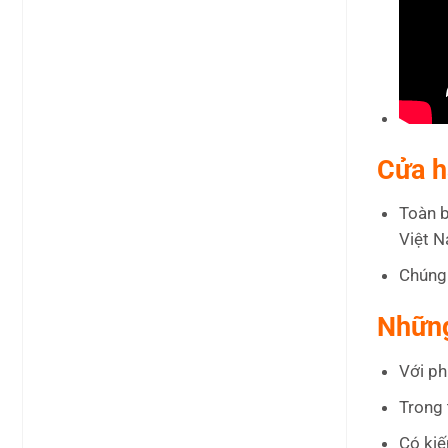
Cửa h
Toàn b
Việt 
Chúng 
Những
Với ph
Trong 
Có kiế