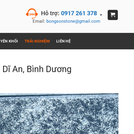
Hỗ trợ:
0917 261 378
Email:
bongsonstone@gmail.com
YÊN KHỐI
TRẢI NGHIỆM
LIÊN HỆ
i Dĩ An, Bình Dương