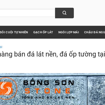
SỎI CUỘI TỰ NHIÊN
GẠCH ỐP LÁT
NGÓI LỢP MÁI
CHẬU ĐÁ NGU
ỆM
àng bán đá lát nền, đá ốp tường tạ