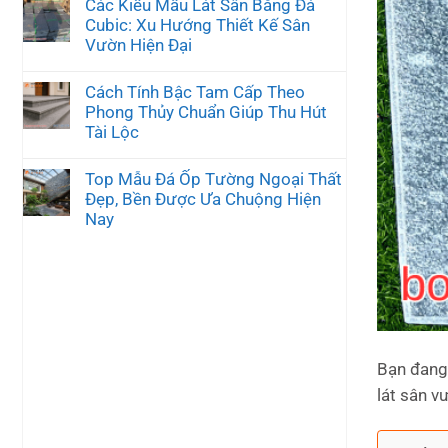
Các Kiểu Mẫu Lát Sân Bằng Đá
Cubic: Xu Hướng Thiết Kế Sân
Vườn Hiện Đại
Cách Tính Bậc Tam Cấp Theo
Phong Thủy Chuẩn Giúp Thu Hút
Tài Lộc
Top Mẫu Đá Ốp Tường Ngoại Thất
Đẹp, Bền Được Ưa Chuộng Hiện
Nay
Bạn đang 
lát sân v