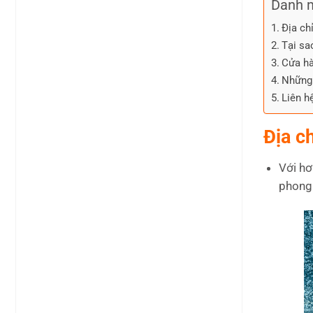
Danh 
Địa ch
Tại sa
Cửa hà
Những 
Liên h
Địa c
Với hơ
phong 