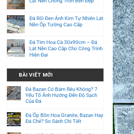
Lát Nền Chống Trơn Bền Đẹp
Đá Rối Đen Ánh Kim Tự Nhiên Lát
Nền Ốp Tường Cao Cấp
Đá Tím Hoa Cà 30x90cm – Đá
Lát Nền Cao Cấp Cho Công Trình
Hiện Đại
BÀI VIẾT MỚI
Đá Bazan Có Bám Rêu Không? 7
Yếu Tố Ảnh Hưởng Đến Độ Sạch
Của Đá
Đá Ốp Bồn Hoa Granite, Bazan Hay
Đá Chẻ? So Sánh Chi Tiết