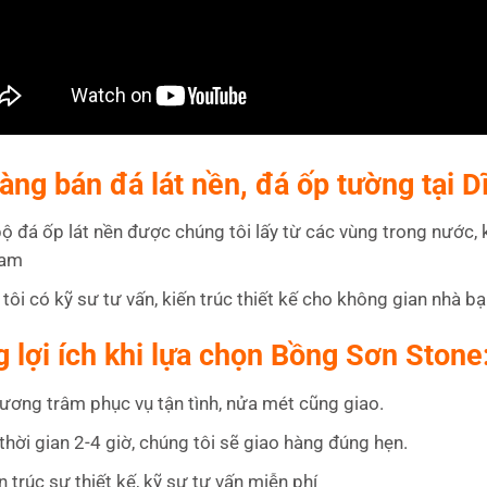
àng bán đá lát nền, đá ốp tường tại 
ộ đá ốp lát nền được chúng tôi lấy từ các vùng trong nước, 
Nam
tôi có kỹ sư tư vấn, kiến trúc thiết kế cho không gian nhà b
 lợi ích khi lựa chọn Bồng Sơn Stone
ương trâm phục vụ tận tình, nửa mét cũng giao.
thời gian 2-4 giờ, chúng tôi sẽ giao hàng đúng hẹn.
n trúc sư thiết kế, kỹ sư tư vấn miễn phí