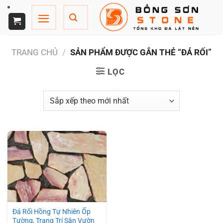
Chuyển
đến
nội
dung
TRANG CHỦ
/
SẢN PHẨM ĐƯỢC GẮN THẺ “ĐÁ RỐI”
LỌC
Đá Rối Hồng Tự Nhiên Ốp
Tường, Trang Trí Sân Vườn