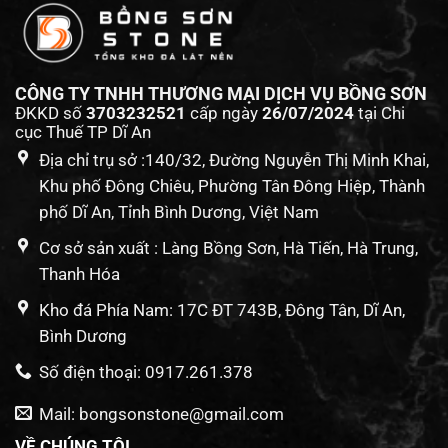
CÔNG TY TNHH THƯƠNG MẠI DỊCH VỤ BỒNG SƠN
ĐKKD số
3703232521
cấp ngày
26/07/2024
tại Chi
cục Thuế TP Dĩ An
Địa chỉ trụ sở :140/32, Đường Nguyễn Thị Minh Khai,
Khu phố Đông Chiêu, Phường Tân Đông Hiệp, Thành
phố Dĩ An, Tỉnh Bình Dương, Việt Nam
Cơ sở sản xuất : Làng Bồng Sơn, Hà Tiến, Hà Trung,
Thanh Hóa
Kho đá Phía Nam: 17C ĐT 743B, Đông Tân, Dĩ An,
Bình Dương
Số điện thoại: 0917.261.378
Mail: bongsonstone@gmail.com
VỀ CHÚNG TÔI