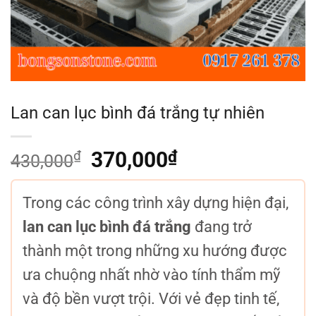
Lan can lục bình đá trắng tự nhiên
₫
Giá
370,000
₫
Giá
430,000
gốc
hiện
là:
tại
Trong các công trình xây dựng hiện đại,
430,000₫.
là:
370,000₫.
lan can lục bình đá trắng
đang trở
thành một trong những xu hướng được
ưa chuộng nhất nhờ vào tính thẩm mỹ
và độ bền vượt trội. Với vẻ đẹp tinh tế,