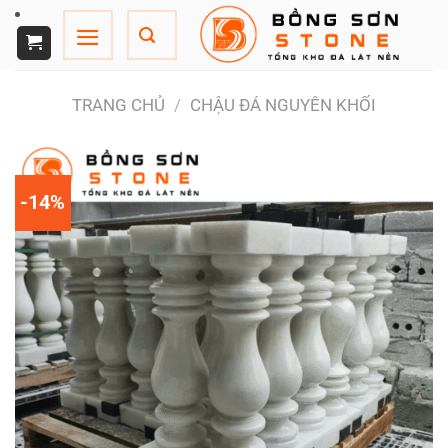
Chuyển
đến
nội
dung
TRANG CHỦ
/
CHẬU ĐÁ NGUYÊN KHỐI
-14%