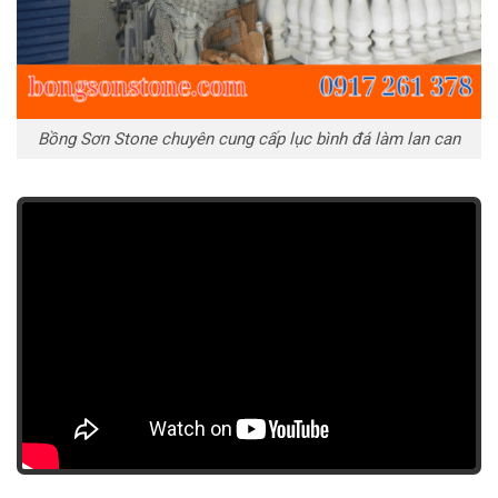
Bồng Sơn Stone chuyên cung cấp lục bình đá làm lan can