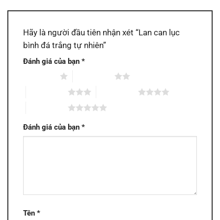
Hãy là người đầu tiên nhận xét “Lan can lục
bình đá trắng tự nhiên”
Đánh giá của bạn
*
1 trên 5 sao
2 trên 5 sao
3 trên 5 sao
4 trên 5 sao
5 trên 5 sao
Đánh giá của bạn
*
Tên
*