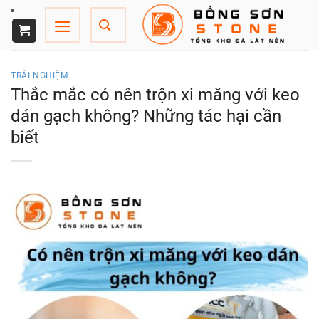
Chuyển
đến
nội
dung
TRẢI NGHIỆM
Thắc mắc có nên trộn xi măng với keo
dán gạch không? Những tác hại cần
biết