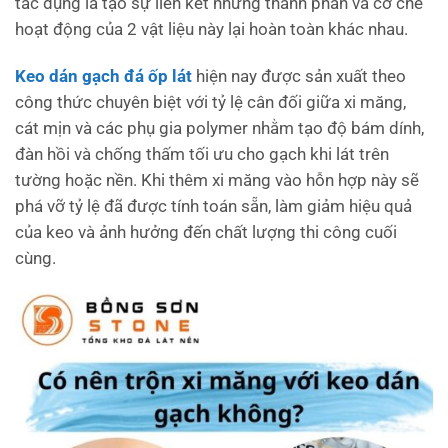
tác dụng là tạo sự liên kết nhưng thành phần và cơ chế
hoạt động của 2 vật liệu này lại hoàn toàn khác nhau.
Keo dán gạch đá ốp lát
hiện nay được sản xuất theo
công thức chuyên biệt với tỷ lệ cân đối giữa xi măng,
cát mịn và các phụ gia polymer nhằm tạo độ bám dính,
đàn hồi và chống thấm tối ưu cho gạch khi lát trên
tường hoặc nền. Khi thêm xi măng vào hỗn hợp này sẽ
phá vỡ tỷ lệ đã được tính toán sẵn, làm giảm hiệu quả
của keo và ảnh hưởng đến chất lượng thi công cuối
cùng.