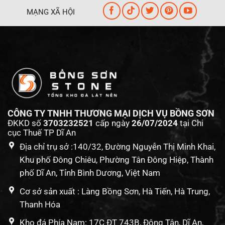
MẠNG XÃ HỘI
CÔNG TY TNHH THƯƠNG MẠI DỊCH VỤ BỒNG SƠN
ĐKKD số
3703232521
cấp ngày
26/07/2024
tại Chi
cục Thuế TP Dĩ An
Địa chỉ trụ sở :140/32, Đường Nguyễn Thị Minh Khai,
Khu phố Đông Chiêu, Phường Tân Đông Hiệp, Thành
phố Dĩ An, Tỉnh Bình Dương, Việt Nam
Cơ sở sản xuất : Làng Bồng Sơn, Hà Tiến, Hà Trung,
Thanh Hóa
Kho đá Phía Nam: 17C ĐT 743B, Đông Tân, Dĩ An,