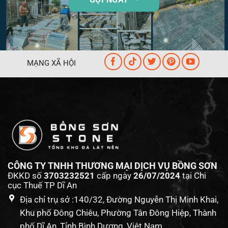
MẠNG XÃ HỘI
CÔNG TY TNHH THƯƠNG MẠI DỊCH VỤ BỒNG SƠN
ĐKKD số
3703232521
cấp ngày
26/07/2024
tại Chi
cục Thuế TP Dĩ An
Địa chỉ trụ sở :140/32, Đường Nguyễn Thị Minh Khai,
Khu phố Đông Chiêu, Phường Tân Đông Hiệp, Thành
phố Dĩ An, Tỉnh Bình Dương, Việt Nam