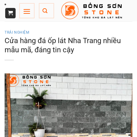
Chuyển
đến
nội
dung
TRẢI NGHIỆM
Cửa hàng đá ốp lát Nha Trang nhiều
mẫu mã, đáng tin cậy