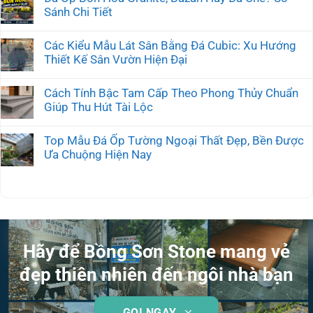
Sánh Chi Tiết
Các Kiểu Mẫu Lát Sân Bằng Đá Cubic: Xu Hướng
Thiết Kế Sân Vườn Hiện Đại
Cách Tính Bậc Tam Cấp Theo Phong Thủy Chuẩn
Giúp Thu Hút Tài Lộc
Top Mẫu Đá Ốp Tường Ngoại Thất Đẹp, Bền Được
Ưa Chuộng Hiện Nay
Hãy để Bồng Sơn Stone mang vẻ
đẹp thiên nhiên đến ngôi nhà bạn
GỌI NGAY