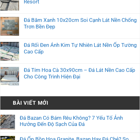
Resort
Đá Băm Xanh 10x20cm Soi Cạnh Lát Nền Chống
Trơn Bền Đẹp
Đá Rối Đen Ánh Kim Tự Nhiên Lát Nền Ốp Tường
Cao Cấp
Đá Tím Hoa Cà 30x90cm – Đá Lát Nền Cao Cấp
Cho Công Trình Hiện Đại
BÀI VIẾT MỚI
Đá Bazan Có Bám Rêu Không? 7 Yếu Tố Ảnh
Hưởng Đến Độ Sạch Của Đá
Đá Ốp Bồn Hoa Granite, Bazan Hay Đá Chẻ? So