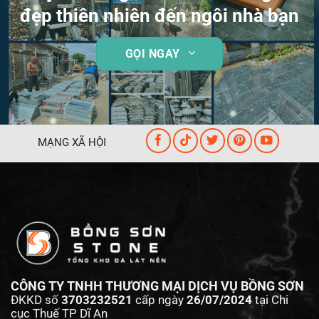
đẹp thiên nhiên đến ngôi nhà bạn
GỌI NGAY
MẠNG XÃ HỘI
CÔNG TY TNHH THƯƠNG MẠI DỊCH VỤ BỒNG SƠN
ĐKKD số
3703232521
cấp ngày
26/07/2024
tại Chi
cục Thuế TP Dĩ An