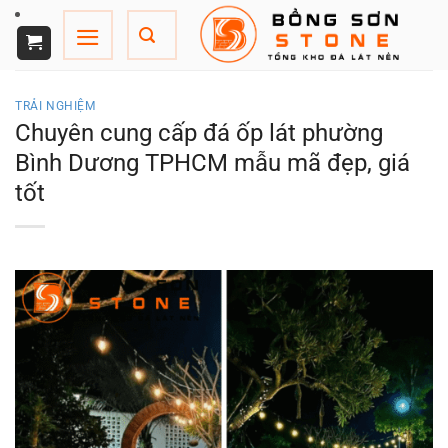
Chuyển
đến
nội
dung
TRẢI NGHIỆM
Chuyên cung cấp đá ốp lát phường
Bình Dương TPHCM mẫu mã đẹp, giá
tốt