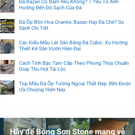
Đá Bazan Có Bám Rêu Không? 7 Yếu Tố Ảnh
Hưởng Đến Độ Sạch Của Đá
Đá Ốp Bồn Hoa Granite, Bazan Hay Đá Chẻ? So
Sánh Chi Tiết
Các Kiểu Mẫu Lát Sân Bằng Đá Cubic: Xu Hướng
Thiết Kế Sân Vườn Hiện Đại
Cách Tính Bậc Tam Cấp Theo Phong Thủy Chuẩn
Giúp Thu Hút Tài Lộc
Top Mẫu Đá Ốp Tường Ngoại Thất Đẹp, Bền Được
Ưa Chuộng Hiện Nay
Hãy để Bồng Sơn Stone mang vẻ