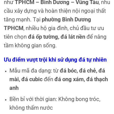
như
TPHCM – Bình Dương – Vũng Tàu
, nhu
cầu xây dựng và hoàn thiện nội ngoại thất
tăng mạnh. Tại
phường Bình Dương
TPHCM
, nhiều hộ gia đình, chủ đầu tư ưu
tiên chọn
đá ốp tường, đá lát nền
để nâng
tầm không gian sống.
Ưu điểm vượt trội khi sử dụng đá tự nhiên
Mẫu mã đa dạng: từ
đá bóc, đá chẻ, đá
mài, đá cubic
đến
đá ong xám, đá thạch
anh
Bền bỉ với thời gian: Không bong tróc,
không thấm nước