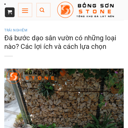
Chuyển
đến
nội
dung
TRẢI NGHIỆM
Đá bước dạo sân vườn có những loại
nào? Các lợi ích và cách lựa chọn