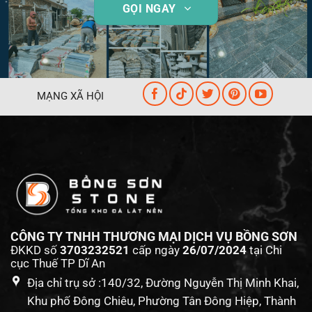
GỌI NGAY
MẠNG XÃ HỘI
CÔNG TY TNHH THƯƠNG MẠI DỊCH VỤ BỒNG SƠN
ĐKKD số
3703232521
cấp ngày
26/07/2024
tại Chi
cục Thuế TP Dĩ An
Địa chỉ trụ sở :140/32, Đường Nguyễn Thị Minh Khai,
Khu phố Đông Chiêu, Phường Tân Đông Hiệp, Thành