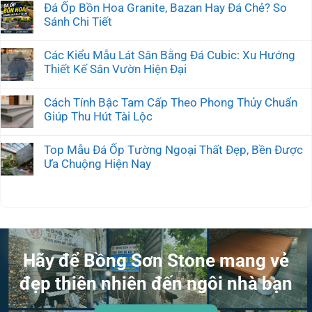
Đá Ốp Bồn Hoa Granite, Bazan Hay Đá Chẻ? So
Sánh Chi Tiết
Các Kiểu Mẫu Lát Sân Bằng Đá Cubic: Xu Hướng
Thiết Kế Sân Vườn Hiện Đại
Cách Tính Bậc Tam Cấp Theo Phong Thủy Chuẩn
Giúp Thu Hút Tài Lộc
Top Mẫu Đá Ốp Tường Ngoại Thất Đẹp, Bền Được
Ưa Chuộng Hiện Nay
Hãy để Bồng Sơn Stone mang vẻ
đẹp thiên nhiên đến ngôi nhà bạn