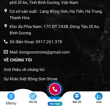
phố Dĩ An, Tỉnh Bình Dương, Việt Nam
Cơ sở sản xuất : Làng Bồng Sơn, Hà Tiến, Hà Trung,
Thanh Hóa
Kho đá Phía Nam: 17C ĐT 743B, Đông Tân, Dĩ An,
Bình Dương
Số điện thoại: 0917.261.378
Mail: bongsonstone@gmail.com
VỀ CHÚNG TÔI
Giới thiệu về chúng tôi
Sự khác biệt Bồng Sơn Stone
liên hệ
Bản đồ
Zalo
Menu
Gọi ngay