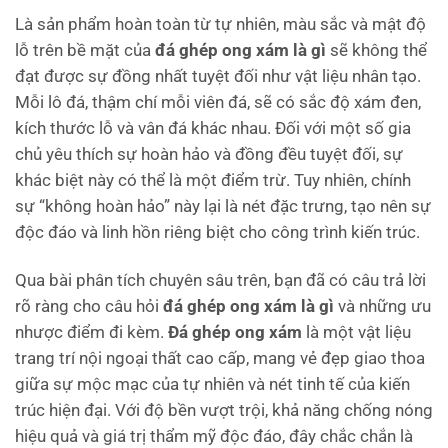
Là sản phẩm hoàn toàn từ tự nhiên, màu sắc và mật độ
lỗ trên bề mặt của
đá ghép ong xám là gì
sẽ không thể
đạt được sự đồng nhất tuyệt đối như vật liệu nhân tạo.
Mỗi lô đá, thậm chí mỗi viên đá, sẽ có sắc độ xám đen,
kích thước lỗ và vân đá khác nhau. Đối với một số gia
chủ yêu thích sự hoàn hảo và đồng đều tuyệt đối, sự
khác biệt này có thể là một điểm trừ. Tuy nhiên, chính
sự “không hoàn hảo” này lại là nét đặc trưng, tạo nên sự
độc đáo và linh hồn riêng biệt cho công trình kiến trúc.
Qua bài phân tích chuyên sâu trên, bạn đã có câu trả lời
rõ ràng cho câu hỏi
đá ghép ong xám là gì
và những ưu
nhược điểm đi kèm.
Đá ghép ong xám
là một vật liệu
trang trí nội ngoại thất cao cấp, mang vẻ đẹp giao thoa
giữa sự mộc mạc của tự nhiên và nét tinh tế của kiến
trúc hiện đại. Với độ bền vượt trội, khả năng chống nóng
hiệu quả và giá trị thẩm mỹ độc đáo, đây chắc chắn là