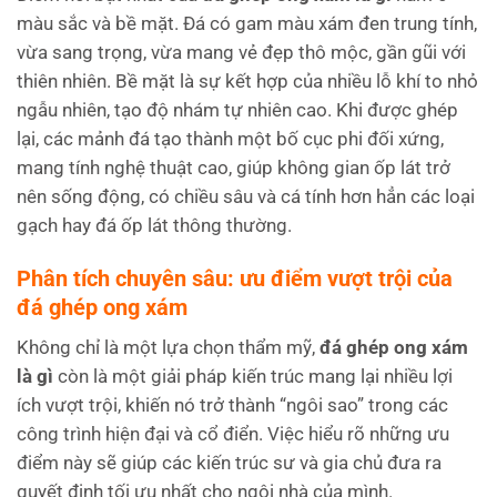
màu sắc và bề mặt. Đá có gam màu xám đen trung tính,
vừa sang trọng, vừa mang vẻ đẹp thô mộc, gần gũi với
thiên nhiên. Bề mặt là sự kết hợp của nhiều lỗ khí to nhỏ
ngẫu nhiên, tạo độ nhám tự nhiên cao. Khi được ghép
lại, các mảnh đá tạo thành một bố cục phi đối xứng,
mang tính nghệ thuật cao, giúp không gian ốp lát trở
nên sống động, có chiều sâu và cá tính hơn hẳn các loại
gạch hay đá ốp lát thông thường.
Phân tích chuyên sâu: ưu điểm vượt trội của
đá ghép ong xám
Không chỉ là một lựa chọn thẩm mỹ,
đá ghép ong xám
là gì
còn là một giải pháp kiến trúc mang lại nhiều lợi
ích vượt trội, khiến nó trở thành “ngôi sao” trong các
công trình hiện đại và cổ điển. Việc hiểu rõ những ưu
điểm này sẽ giúp các kiến trúc sư và gia chủ đưa ra
quyết định tối ưu nhất cho ngôi nhà của mình.