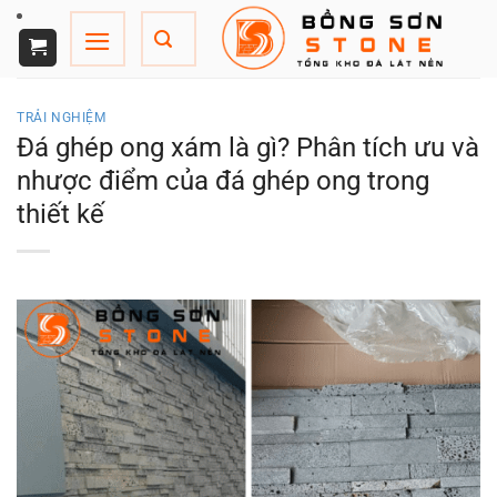
Chuyển
đến
nội
dung
TRẢI NGHIỆM
Đá ghép ong xám là gì? Phân tích ưu và
nhược điểm của đá ghép ong trong
thiết kế