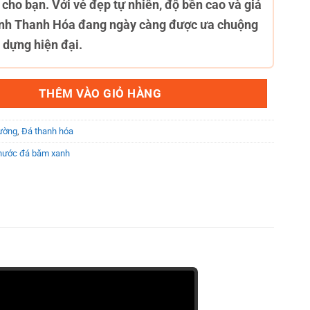
cho bạn. Với vẻ đẹp tự nhiên, độ bền cao và giá
anh Thanh Hóa đang ngày càng được ưa chuộng
 dựng hiện đại.
0x1cm số lượng
THÊM VÀO GIỎ HÀNG
ường
,
Đá thanh hóa
thước đá băm xanh