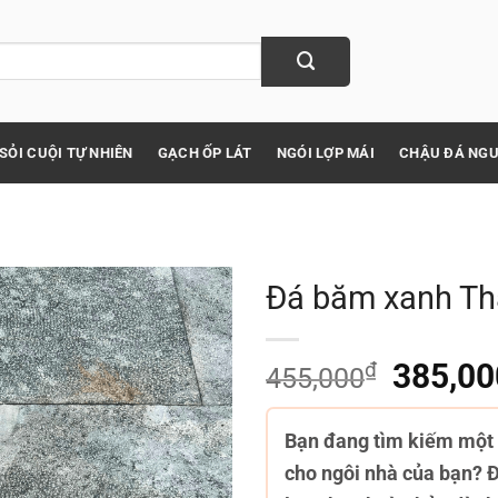
SỎI CUỘI TỰ NHIÊN
GẠCH ỐP LÁT
NGÓI LỢP MÁI
CHẬU ĐÁ NGU
Đá băm xanh T
₫
Giá
385,00
455,000
gốc
là:
Bạn đang tìm kiếm một l
455,000
cho ngôi nhà của bạn?