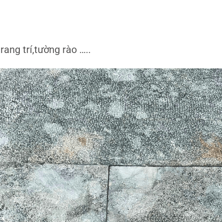
rang trí,tường rào …..