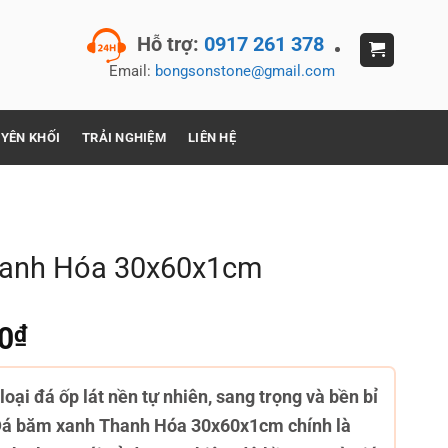
Hỗ trợ:
0917 261 378
Email:
bongsonstone@gmail.com
YÊN KHỐI
TRẢI NGHIỆM
LIÊN HỆ
hanh Hóa 30x60x1cm
0
₫
Giá
hiện
tại
oại đá ốp lát nền tự nhiên, sang trọng và bền bỉ
₫.
là:
 Đá băm xanh Thanh Hóa 30x60x1cm chính là
385,000₫.