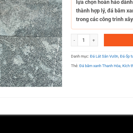
lựa chọn hoàn hảo dành 
thành hợp lý, đá băm x
trong các công trình xây
Đá băm xanh Thanh Hóa 30x6
Danh mục:
Đá Lát Sân Vườn
,
Đá ốp t
Thẻ:
Đá băm xanh Thanh Hóa
,
Kích 