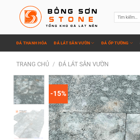
Chuyển
đến
Tìm
nội
kiếm:
dung
ĐÁ THANH HÓA
ĐÁ LÁT SÂN VƯỜN
ĐÁ ỐP TƯỜNG
TRANG CHỦ
/
ĐÁ LÁT SÂN VƯỜN
-15%