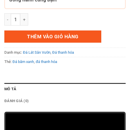
Đá băm xanh thanh hóa 30x60x2cm số lượng
THÊM VÀO GIỎ HÀNG
Danh mục:
Đá Lát Sân Vườn
,
Đá thanh hóa
Thẻ:
Đá băm xanh
,
đá thanh hóa
MÔ TẢ
ĐÁNH GIÁ (0)