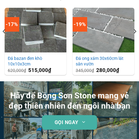
-17%
-19%
Đá bazan đen khò
Đá ong xám 30x60cm lát
10x10x3cm
sân vườn
Giá
515,000
₫
Giá
Giá
280,000
₫
Giá
620,000
₫
345,000
₫
gốc
hiện
gốc
hiện
là:
tại
là:
tại
620,000₫.
là:
345,000₫.
là:
515,000₫.
280,000₫.
Hãy để Bồng Sơn Stone mang vẻ
đẹp thiên nhiên đến ngôi nhà bạn
GỌI NGAY