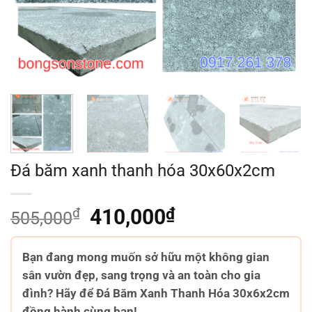
Đá băm xanh thanh hóa 30x60x2cm
₫
Giá
410,000
₫
Giá
505,000
gốc
hiện
là:
tại
Bạn đang mong muốn sở hữu một không gian
505,000₫.
là:
sân vườn đẹp, sang trọng và an toàn cho gia
410,000₫.
đình? Hãy để Đá Băm Xanh Thanh Hóa 30x6x2cm
đồng hành cùng bạn!