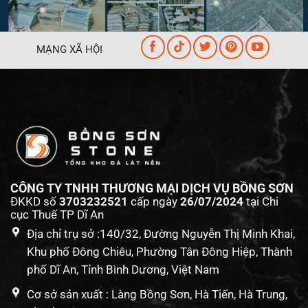
MẠNG XÃ HỘI
CÔNG TY TNHH THƯƠNG MẠI DỊCH VỤ BỒNG SƠN
ĐKKD số
3703232521
cấp ngày
26/07/2024
tại Chi
cục Thuế TP Dĩ An
Địa chỉ trụ sở :140/32, Đường Nguyễn Thị Minh Khai,
Khu phố Đông Chiêu, Phường Tân Đông Hiệp, Thành
phố Dĩ An, Tỉnh Bình Dương, Việt Nam
Cơ sở sản xuất : Làng Bồng Sơn, Hà Tiến, Hà Trung,