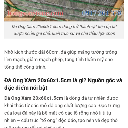
Đá Ong Xám 20x60x1.5cm đang trở thành vật liệu ốp lát
được nhiều gia chủ, kiến trúc sư và nhà thầu lựa chọn
Nhờ kích thước dài 60cm, đá giúp mảng tường trông
liền mạch, giảm mạch ghép, tăng tính thẩm mỹ cho
tổng thể công trình.
Đá Ong Xám 20x60x1.5cm là gì? Nguồn gốc và
đặc điểm nổi bật
Đá Ong Xám 20x60x1.5cm
là dòng đá tự nhiên được
khai thác từ các mỏ đá ong chất lượng cao. Đặc trưng
của loại đá này là bề mặt có các lỗ rỗng nhỏ li ti tự
nhiên – cấu trúc “tổ ong” độc đáo, tạo nên vẻ đẹp thô
mộc nhưng rất có chiều sâu.