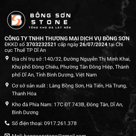
CÔNG TY TNHH THƯƠNG MẠI DỊCH VỤ BỒNG SƠN
ĐKKD số
3703232521
cấp ngày
26/07/2024
tại Chi
cục Thuế TP Dĩ An
Địa chỉ trụ sở :140/32, Đường Nguyễn Thị Minh Khai,
Khu phố Đông Chiêu, Phường Tân Đông Hiệp, Thành
phố Dĩ An, Tỉnh Bình Dương, Việt Nam
Cơ sở sản xuất : Làng Bồng Sơn, Hà Tiến, Hà Trung,
Thanh Hóa
Kho đá Phía Nam: 17C ĐT 743B, Đông Tân, Dĩ An,
Bình Dương
Số điện thoại: 0917.261.378
Mail: bongsonstone@gmail.com