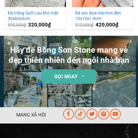
Đá trắng Suối Lau khò mặt
Đá sọc dưa mài hon đen
30x60x3cm
10x10x1.8cm
Giá
320,000
₫
Giá
Giá
420,000
₫
Giá
395,000
₫
515,000
₫
gốc
hiện
gốc
hiện
là:
tại
là:
tại
395,000₫.
là:
515,000₫.
là:
₫.
320,000₫.
420,000₫.
Hãy để Bồng Sơn Stone mang vẻ
đẹp thiên nhiên đến ngôi nhà bạn
GỌI NGAY
MẠNG XÃ HỘI