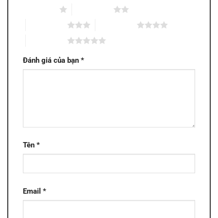
1 trên 5 sao
2 trên 5 sao
3 trên 5 sao
4 trên 5 sao
5 trên 5 sao
Đánh giá của bạn
*
Tên
*
Email
*