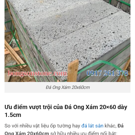
Đá Ong Xám 20x60cm
Ưu điểm vượt trội của Đá Ong Xám 20×60 dày
1.5cm
So với nhiều vật liệu ốp tường hay
đá lát sân
khác,
Đá
Ong Xám 20x60cm
sở hữu nhiều ưu điểm nổi bật: