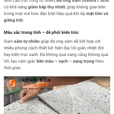
Nhờ cấu trúc rỗng tự nhiên,
Đá Ong Xám 20x60x1.5cm
có khả năng
giảm hấp thụ nhiệt
, giúp không gian bên
trong mát mẻ hơn, đặc biệt hiệu quả khi ốp
mặt tiền và
giếng trời
.
Màu sắc trung tính – dễ phối kiến trúc
Gam
xám tự nhiên
giúp đá ong xám dễ kết hợp với
nhiều phong cách thiết kế: hiện đại, tối giản, nhiệt đới
hay kiến trúc xanh. Đá không quá sáng cũng không quá
tối, tạo cảm giác
bền màu – sạch – sang trọng
theo
thời gian.