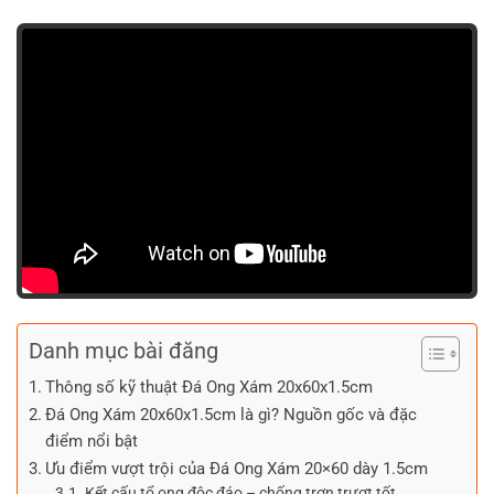
Danh mục bài đăng
Thông số kỹ thuật Đá Ong Xám 20x60x1.5cm
Đá Ong Xám 20x60x1.5cm là gì? Nguồn gốc và đặc
điểm nổi bật
Ưu điểm vượt trội của Đá Ong Xám 20×60 dày 1.5cm
Kết cấu tổ ong độc đáo – chống trơn trượt tốt