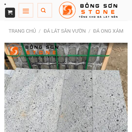
Chuyển
đến
nội
dung
TRANG CHỦ
/
ĐÁ LÁT SÂN VƯỜN
/
ĐÁ ONG XÁM