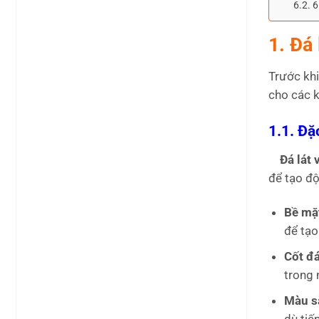
6
1. Đá 
Trước khi
cho các k
1.1. Đặ
Đá lát v
để tạo độ
Bề mặt
để tạo
Cốt đá
trong 
Màu sắ