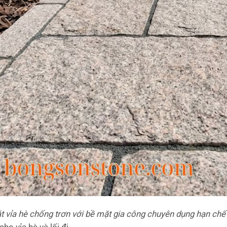
t vỉa hè chống trơn với bề mặt gia công chuyên dụng hạn chế 
ho vỉa hè và lối đi.