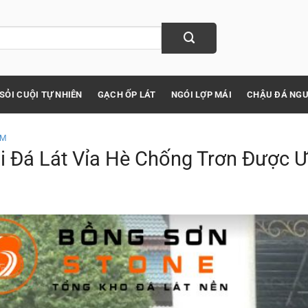
SỎI CUỘI TỰ NHIÊN
GẠCH ỐP LÁT
NGÓI LỢP MÁI
CHẬU ĐÁ NGU
ỆM
i Đá Lát Vỉa Hè Chống Trơn Được 