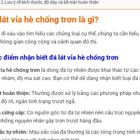
.2.Lưu ý về kích thước, độ dày và bề mặt hoàn thiện
lát vỉa hè chống trơn là gì?
 đi sâu vào tìm hiểu các chủng loại cụ thể, chúng ta cần hiểu 
hông gian công cộng và cảnh quan đô thị.
c điểm nhận biết đá lát vỉa hè chống trơn
ỉa hè chống trơn
là dòng đá tự nhiên được khai thác từ các 
 nhám, độ ma sát cao. Bạn có thể dễ dàng nhận biết loại đá
 hoàn thiện:
Thường được xử lý bằng các phương pháp như 
 độ rít, ngăn tình trạng trượt ngã.
 cứng cáp:
Có nguồn gốc từ đá tự nhiên nên cấu trúc nguyê
những nguyên nhân gây trơn trượt hàng đầu.
c tự nhiên:
Màu sắc của đá thường là các tông trung tính như