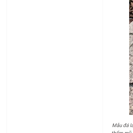
Mẫu đá lá
thẩm mỹ c