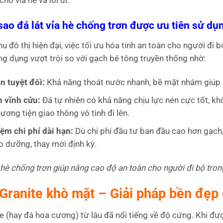
 sao đá lát vỉa hè chống trơn được ưu tiên sử dụ
hu đô thị hiện đại, việc tối ưu hóa tính an toàn cho người đi b
ng dụng vượt trội so với gạch bê tông truyền thống nhờ:
n tuyệt đối:
Khả năng thoát nước nhanh, bề mặt nhám giúp g
 vĩnh cửu:
Đá tự nhiên có khả năng chịu lực nén cực tốt, khô
ương tiện giao thông vô tình đi lên.
iệm chi phí dài hạn:
Dù chi phí đầu tư ban đầu cao hơn gạch
o dưỡng, thay mới định kỳ.
a hè chống trơn giúp nâng cao độ an toàn cho người đi bộ trong 
 Granite khò mặt – Giải pháp bền đẹp 
e (hay đá hoa cương) từ lâu đã nổi tiếng về độ cứng. Khi đượ