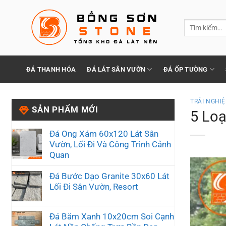
Chuyển
đến
Tìm
nội
kiếm:
dung
ĐÁ THANH HÓA
ĐÁ LÁT SÂN VƯỜN
ĐÁ ỐP TƯỜNG
TRẢI NGHI
SẢN PHẨM MỚI
5 Loạ
Đá Ong Xám 60x120 Lát Sân
Vườn, Lối Đi Và Công Trình Cảnh
Quan
Đá Bước Dạo Granite 30x60 Lát
Lối Đi Sân Vườn, Resort
Đá Băm Xanh 10x20cm Soi Cạnh