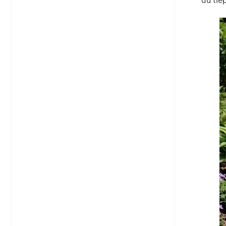
dù tiế