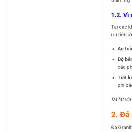
1.2. Vì
Tại các k
ưu tiên ứ
An toà
Độ bền
các ph
Tiết k
phí bả
Đá lát vỉ
2. Đá
Đá Granit