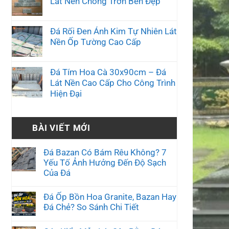
Lát Nền Chống Trơn Bền Đẹp
Đá Rối Đen Ánh Kim Tự Nhiên Lát
Nền Ốp Tường Cao Cấp
Đá Tím Hoa Cà 30x90cm – Đá
Lát Nền Cao Cấp Cho Công Trình
Hiện Đại
BÀI VIẾT MỚI
Đá Bazan Có Bám Rêu Không? 7
Yếu Tố Ảnh Hưởng Đến Độ Sạch
Của Đá
Đá Ốp Bồn Hoa Granite, Bazan Hay
Đá Chẻ? So Sánh Chi Tiết