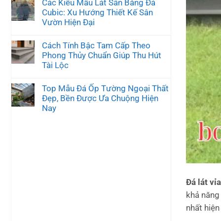
Các Kiểu Mẫu Lát Sân Bằng Đá
Cubic: Xu Hướng Thiết Kế Sân
Vườn Hiện Đại
Cách Tính Bậc Tam Cấp Theo
Phong Thủy Chuẩn Giúp Thu Hút
Tài Lộc
Top Mẫu Đá Ốp Tường Ngoại Thất
Đẹp, Bền Được Ưa Chuộng Hiện
Nay
Đá lát vỉ
khả năng 
nhất hiện