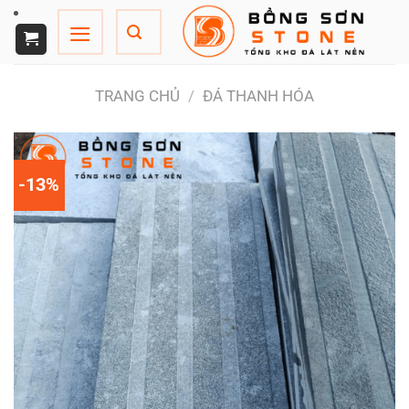
Chuyển
đến
nội
dung
TRANG CHỦ
/
ĐÁ THANH HÓA
-13%