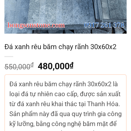
Đá xanh rêu băm chạy rãnh 30x60x2
₫
Giá
480,000
₫
Giá
550,000
gốc
hiện
là:
tại
Đá xanh rêu băm chạy rãnh 30x60x2 là
550,000₫.
là:
480,000₫.
loại đá tự nhiên cao cấp, được sản xuất
từ đá xanh rêu khai thác tại Thanh Hóa.
Sản phẩm này đã qua quy trình gia công
kỹ lưỡng, bằng công nghệ băm mặt để