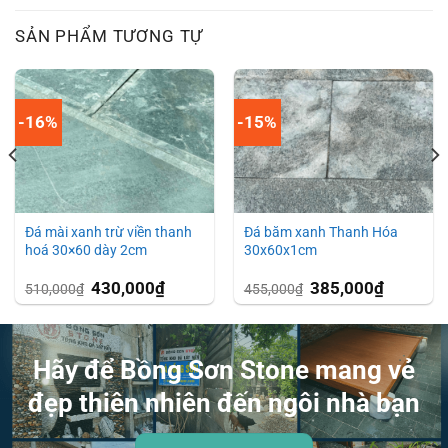
SẢN PHẨM TƯƠNG TỰ
-16%
-15%
Đá mài xanh trừ viền thanh
Đá băm xanh Thanh Hóa
hoá 30×60 dày 2cm
30x60x1cm
Giá
430,000
₫
Giá
Giá
385,000
₫
Giá
510,000
₫
455,000
₫
gốc
hiện
gốc
hiện
là:
tại
là:
tại
510,000₫.
là:
455,000₫.
là:
₫.
430,000₫.
385,000₫.
Hãy để Bồng Sơn Stone mang vẻ
đẹp thiên nhiên đến ngôi nhà bạn