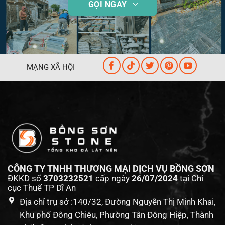
GỌI NGAY
MẠNG XÃ HỘI
CÔNG TY TNHH THƯƠNG MẠI DỊCH VỤ BỒNG SƠN
ĐKKD số
3703232521
cấp ngày
26/07/2024
tại Chi
cục Thuế TP Dĩ An
Địa chỉ trụ sở :140/32, Đường Nguyễn Thị Minh Khai,
Khu phố Đông Chiêu, Phường Tân Đông Hiệp, Thành