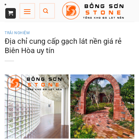
Chuyển
đến
nội
dung
TRẢI NGHIỆM
Địa chỉ cung cấp gạch lát nền giá rẻ
Biên Hòa uy tín