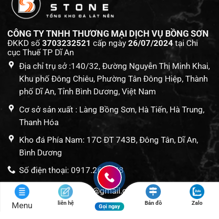
CÔNG TY TNHH THƯƠNG MẠI DỊCH VỤ BỒNG SƠN
ĐKKD số
3703232521
cấp ngày
26/07/2024
tại Chi
cục Thuế TP Dĩ An
Địa chỉ trụ sở :140/32, Đường Nguyễn Thị Minh Khai,
Khu phố Đông Chiêu, Phường Tân Đông Hiệp, Thành
phố Dĩ An, Tỉnh Bình Dương, Việt Nam
Cơ sở sản xuất : Làng Bồng Sơn, Hà Tiến, Hà Trung,
Thanh Hóa
Kho đá Phía Nam: 17C ĐT 743B, Đông Tân, Dĩ An,
Bình Dương
Số điện thoại: 0917.261.378
Mail: bongsonstone@gmail.com
liên hệ
Bản đồ
Zalo
Menu
VỀ CHÚNG TÔI
Gọi ngay