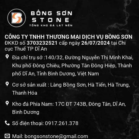
CÔNG TY TNHH THƯƠNG MẠI DỊCH VỤ BỒNG SƠN
ĐKKD số
3703232521
cấp ngày
26/07/2024
tại Chi
cục Thuế TP Dĩ An
Địa chỉ trụ sở :140/32, Đường Nguyễn Thị Minh Khai,
Khu phố Đông Chiêu, Phường Tân Đông Hiệp, Thành
phố Dĩ An, Tỉnh Bình Dương, Việt Nam
Cơ sở sản xuất : Làng Bồng Sơn, Hà Tiến, Hà Trung,
Thanh Hóa
Kho đá Phía Nam: 17C ĐT 743B, Đông Tân, Dĩ An,
Bình Dương
Số điện thoại: 0917.261.378
Mail: bongsonstone@gmail.com