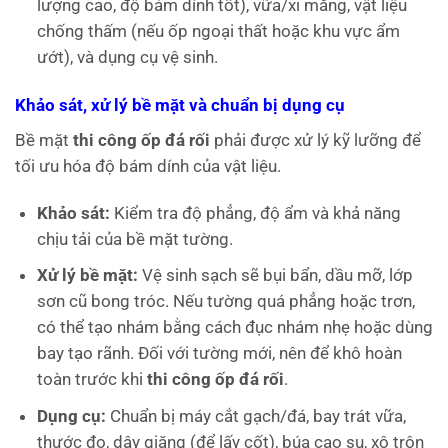
lượng cao, độ bám dính tốt), vữa/xi măng, vật liệu
chống thấm (nếu ốp ngoại thất hoặc khu vực ẩm
ướt), và dụng cụ vệ sinh.
Khảo sát, xử lý bề mặt và chuẩn bị dụng cụ
Bề mặt
thi công ốp đá rối
phải được xử lý kỹ lưỡng để
tối ưu hóa độ bám dính của vật liệu.
Khảo sát:
Kiểm tra độ phẳng, độ ẩm và khả năng
chịu tải của bề mặt tường.
Xử lý bề mặt:
Vệ sinh sạch sẽ bụi bẩn, dầu mỡ, lớp
sơn cũ bong tróc. Nếu tường quá phẳng hoặc trơn,
có thể tạo nhám bằng cách đục nhám nhẹ hoặc dùng
bay tạo rãnh. Đối với tường mới, nên để khô hoàn
toàn trước khi
thi công ốp đá rối
.
Dụng cụ:
Chuẩn bị máy cắt gạch/đá, bay trát vữa,
thước đo, dây giăng (để lấy cốt), búa cao su, xô trộn