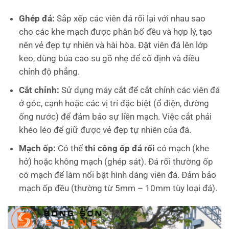
Ghép đá:
Sắp xếp các viên đá rối lại với nhau sao
cho các khe mạch được phân bố đều và hợp lý, tạo
nên vẻ đẹp tự nhiên và hài hòa. Đặt viên đá lên lớp
keo, dùng búa cao su gõ nhẹ để cố định và điều
chỉnh độ phẳng.
Cắt chỉnh:
Sử dụng máy cắt để cắt chỉnh các viên đá
ở góc, cạnh hoặc các vị trí đặc biệt (ổ điện, đường
ống nước) để đảm bảo sự liền mạch. Việc cắt phải
khéo léo để giữ được vẻ đẹp tự nhiên của đá.
Mạch ốp:
Có thể
thi công ốp đá rối
có mạch (khe
hở) hoặc không mạch (ghép sát). Đá rối thường ốp
có mạch để làm nổi bật hình dáng viên đá. Đảm bảo
mạch ốp đều (thường từ 5mm – 10mm tùy loại đá).