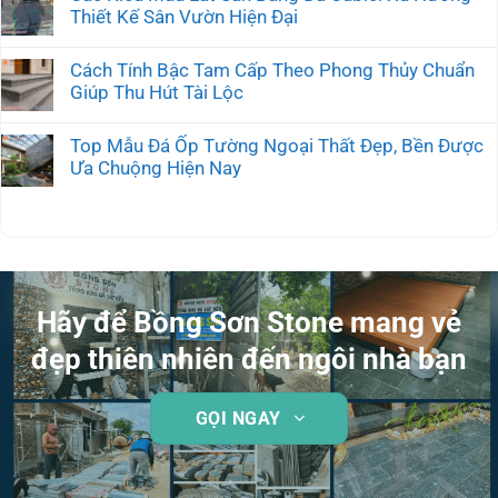
Thiết Kế Sân Vườn Hiện Đại
Cách Tính Bậc Tam Cấp Theo Phong Thủy Chuẩn
Giúp Thu Hút Tài Lộc
Top Mẫu Đá Ốp Tường Ngoại Thất Đẹp, Bền Được
Ưa Chuộng Hiện Nay
Hãy để Bồng Sơn Stone mang vẻ
đẹp thiên nhiên đến ngôi nhà bạn
GỌI NGAY