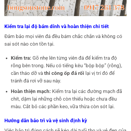
Kiểm tra lại độ bám dính và hoàn thiện chi tiết
Đảm bảo mọi viên đá đều bám chắc chắn và không có
sai sót nào còn tồn tại.
Kiểm tra:
Gõ nhẹ lên từng viên đá để kiểm tra độ
rỗng bên trong. Nếu có tiếng kêu “bộp bộp” (rỗng),
cần tháo dỡ và
thi công ốp đá rối
lại vị trí đó để
tránh đá rơi vỡ sau này.
Hoàn thiện mạch:
Kiểm tra lại các đường mạch đã
chít, dặm lại những chỗ còn thiếu hoặc chưa đều
màu. Cắt bỏ các phần keo, vữa thừa còn sót lại.
Hướng dẫn bảo trì và vệ sinh định kỳ
Việc bảo trì đúng cách sẽ kéo dài tuổi thọ và vẻ đẹp của