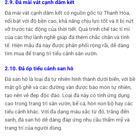
2.9. Đá mài vát cạnh dăm kết
Đá mài vát cạnh dăm kết có nguồn gốc từ Thanh Hóa,
nổi bật với độ bền cao, khả năng chịu lực tốt và ít bị nứt
vỡ trước tác động của thời tiết. Quá trình chế tác tỉ mỉ
của các thợ lành nghề giúp đá thêm chắc chắn và tinh
tế. Hiện mẫu đá này được phân phối rộng rãi, dễ dàng
tìm mua để trang trí tiểu cảnh sân vườn.
2.10. Đá ốp tiểu cảnh san hô
Đá san hô là loại đá tự nhiên hình thành dưới biển, với bề
mặt gồ ghề và các đường vân được bào mòn tự nhiên,
tạo nên vẻ đẹp độc đáo. Loại đá này có tính ứng dụng
cao trong trang trí sân vườn, bể cá, hòn non bộ hay các
tiểu cảnh khác. Với đa dạng màu sắc từ đỏ, trắng đến
xanh, đá san hô dễ dàng đáp ứng nhu cầu thẩm mỹ và
trang trí của người dùng.