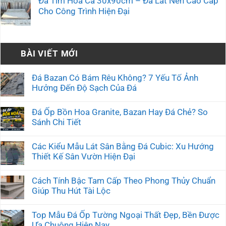
Đá Tím Hoa Cà 30x90cm – Đá Lát Nền Cao Cấp
Cho Công Trình Hiện Đại
BÀI VIẾT MỚI
Đá Bazan Có Bám Rêu Không? 7 Yếu Tố Ảnh
Hưởng Đến Độ Sạch Của Đá
Đá Ốp Bồn Hoa Granite, Bazan Hay Đá Chẻ? So
Sánh Chi Tiết
Các Kiểu Mẫu Lát Sân Bằng Đá Cubic: Xu Hướng
Thiết Kế Sân Vườn Hiện Đại
Cách Tính Bậc Tam Cấp Theo Phong Thủy Chuẩn
Giúp Thu Hút Tài Lộc
Top Mẫu Đá Ốp Tường Ngoại Thất Đẹp, Bền Được
Ưa Chuộng Hiện Nay