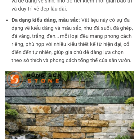
và dễ dàng vệ sinh, nhờ đó tiết kiệm thời gian bảo trì
và duy trì vẻ đẹp lâu dài.
Đa dạng kiểu dáng, màu sắc:
Vật liệu này có sự đa
dạng về kiểu dáng và màu sắc, như đá suối, đá ghép,
đá vàng, trắng, đen.., mỗi loại đều mang phong cách
riêng, phù hợp với nhiều kiểu thiết kế từ hiện đại, cổ
điển đến tự nhiên, giúp gia chủ dễ dàng lựa chọn
theo sở thích và phong cách tổng thể của sân vườn.