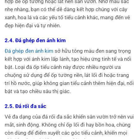
hợp để ốp tường hoặc lát nền sân vườn. Nhờ màu sắc
nhẹ nhàng, bạn có thể dễ dàng kết hợp chúng với cây
xanh, hoa lá và các yếu tố tiểu cảnh khác, mang đến vẻ
đẹp hiện đại và tự nhiên.
2.4. Đá ghép đen ánh kim
Đá ghép đen ánh kim
sở hữu tông màu đen sang trọng
kết hợp với ánh kim lấp lánh, tạo hiệu ứng tinh tế và nổi
bật. Loại đá ốp tiểu cảnh này được nhiều người ưa
chuộng sử dụng để ốp tường nền, lát lối đi hoặc trang
trí hồ nước, giúp không gian tiểu cảnh thêm hiện đại, nổi
bật và tạo chiều sâu thị giác.
2.5. Đá rối đa sắc
Vẻ đa dạng của đá rối đa sắc khiến sân vườn trở nên vui
mắt, sinh động. Không chỉ ốp lối đi hay bồn hoa, chúng
còn dùng để điểm xuyết các góc tiểu cảnh, khiến mọi