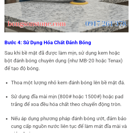
Bước 4: Sử Dụng Hóa Chất Đánh Bóng
Sau khi bề mặt đã được làm mịn, sử dụng kem hoặc
bột đánh bóng chuyên dụng (như MB-20 hoặc Tenax)
để tạo độ bóng.
Thoa một lượng nhỏ kem đánh bóng lên bề mặt đá.
Sử dụng đĩa mài mịn (800# hoặc 1500#) hoặc pad
trắng để xoa đều hóa chất theo chuyển động tròn.
Nếu áp dụng phương pháp đánh bóng ướt, đảm bảo
cung cấp nguồn nước liên tục để làm mát đĩa mài và