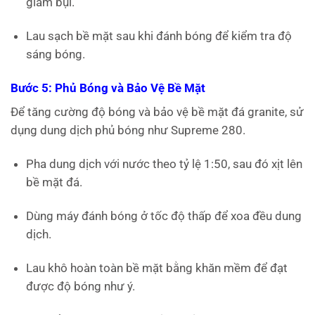
giảm bụi.
Lau sạch bề mặt sau khi đánh bóng để kiểm tra độ
sáng bóng.
Bước 5: Phủ Bóng và Bảo Vệ Bề Mặt
Để tăng cường độ bóng và bảo vệ bề mặt đá granite, sử
dụng dung dịch phủ bóng như Supreme 280.
Pha dung dịch với nước theo tỷ lệ 1:50, sau đó xịt lên
bề mặt đá.
Dùng máy đánh bóng ở tốc độ thấp để xoa đều dung
dịch.
Lau khô hoàn toàn bề mặt bằng khăn mềm để đạt
được độ bóng như ý.