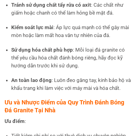
Tránh sử dụng chất tẩy rửa có axit
: Các chất như
giấm hoặc chanh có thể làm hỏng bề mặt đá.
Kiểm soát lực mài
: Áp lực quá mạnh có thể gây mài
mòn hoặc làm mất hoa văn tự nhiên của đá.
Sử dụng hóa chất phù hợp
: Mỗi loại đá granite có
thể yêu cầu hóa chất đánh bóng riêng, hãy đọc kỹ
hướng dẫn trước khi sử dụng.
An toàn lao động
: Luôn đeo găng tay, kính bảo hộ và
khẩu trang khi làm việc với máy mài và hóa chất.
Ưu và Nhược Điểm của Quy Trình Đánh Bóng
Đá Granite Tại Nhà
Ưu điểm
:
Tiết kiệm chi phí so với thuê dịch vụ chuyên nghiệp.