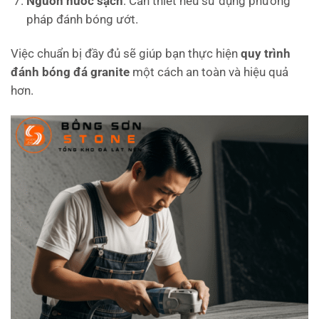
Nguồn nước sạch
: Cần thiết nếu sử dụng phương
pháp đánh bóng ướt.
Việc chuẩn bị đầy đủ sẽ giúp bạn thực hiện
quy trình
đánh bóng đá granite
một cách an toàn và hiệu quả
hơn.