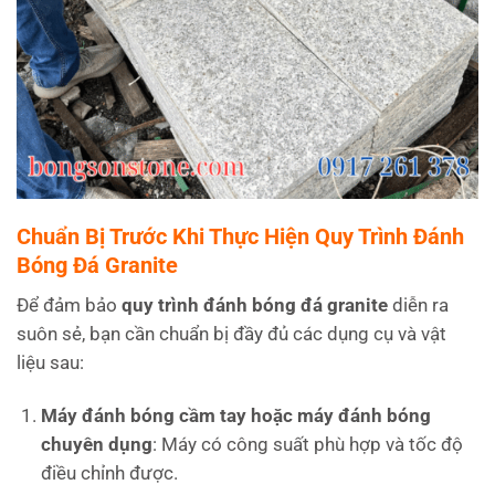
Chuẩn Bị Trước Khi Thực Hiện Quy Trình Đánh
Bóng Đá Granite
Để đảm bảo
quy trình đánh bóng đá granite
diễn ra
suôn sẻ, bạn cần chuẩn bị đầy đủ các dụng cụ và vật
liệu sau:
Máy đánh bóng cầm tay hoặc máy đánh bóng
chuyên dụng
: Máy có công suất phù hợp và tốc độ
điều chỉnh được.