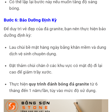
Có thể lặp lại bước này nếu muốn tăng độ sáng
bóng.
Bước 6: Bảo Dưỡng Định Kỳ
Để duy trì vẻ đẹp của đá granite, bạn nên thực hiện bảo
dưỡng định kỳ:
Lau chùi bề mặt hàng ngày bằng khăn mềm và dung
dịch vệ sinh chuyên dụng.
Đặt thảm chùi chân ở các khu vực có mật độ đi lại
cao để giảm trầy xước.
Thực hiện
quy trình đánh bóng đá granite
từ 6
tháng đến 1 năm/lần, tùy vào mức độ sử dụng.