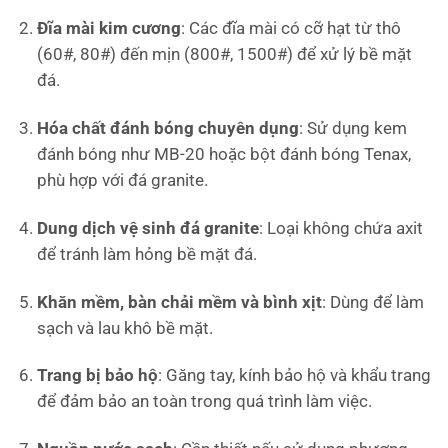
Đĩa mài kim cương
: Các đĩa mài có cỡ hạt từ thô
(60#, 80#) đến mịn (800#, 1500#) để xử lý bề mặt
đá.
Hóa chất đánh bóng chuyên dụng
: Sử dụng kem
đánh bóng như MB-20 hoặc bột đánh bóng Tenax,
phù hợp với đá granite.
Dung dịch vệ sinh đá granite
: Loại không chứa axit
để tránh làm hỏng bề mặt đá.
Khăn mềm, bàn chải mềm và bình xịt
: Dùng để làm
sạch và lau khô bề mặt.
Trang bị bảo hộ
: Găng tay, kính bảo hộ và khẩu trang
để đảm bảo an toàn trong quá trình làm việc.