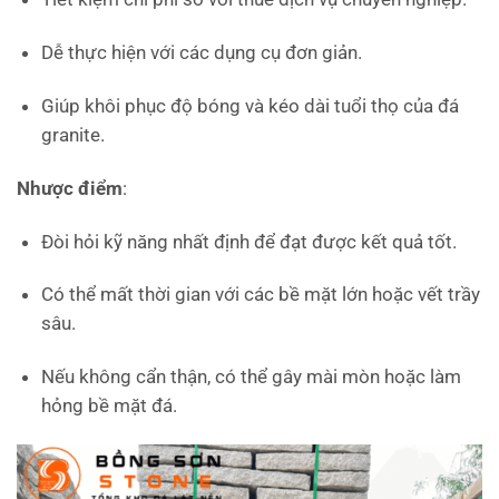
Dễ thực hiện với các dụng cụ đơn giản.
Giúp khôi phục độ bóng và kéo dài tuổi thọ của đá
granite.
Nhược điểm
:
Đòi hỏi kỹ năng nhất định để đạt được kết quả tốt.
Có thể mất thời gian với các bề mặt lớn hoặc vết trầy
sâu.
Nếu không cẩn thận, có thể gây mài mòn hoặc làm
hỏng bề mặt đá.