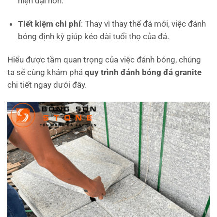
hiện đại hơn.
Tiết kiệm chi phí
: Thay vì thay thế đá mới, việc đánh
bóng định kỳ giúp kéo dài tuổi thọ của đá.
Hiểu được tầm quan trọng của việc đánh bóng, chúng
ta sẽ cùng khám phá
quy trình đánh bóng đá granite
chi tiết ngay dưới đây.