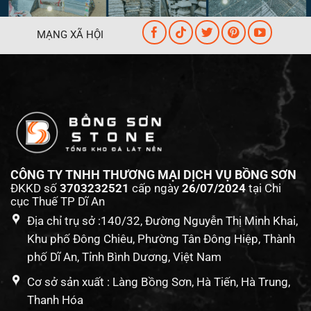
MẠNG XÃ HỘI
CÔNG TY TNHH THƯƠNG MẠI DỊCH VỤ BỒNG SƠN
ĐKKD số
3703232521
cấp ngày
26/07/2024
tại Chi
cục Thuế TP Dĩ An
Địa chỉ trụ sở :140/32, Đường Nguyễn Thị Minh Khai,
Khu phố Đông Chiêu, Phường Tân Đông Hiệp, Thành
phố Dĩ An, Tỉnh Bình Dương, Việt Nam
Cơ sở sản xuất : Làng Bồng Sơn, Hà Tiến, Hà Trung,
Thanh Hóa