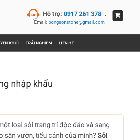
Hỗ trợ:
0917 261 378
Email:
bongsonstone@gmail.com
YÊN KHỐI
TRẢI NGHIỆM
LIÊN HỆ
óng nhập khẩu
Giá
hiện
tại
ột loại sỏi trang trí độc đáo và sang
là:
20,000₫.
o sân vườn, tiểu cảnh của mình?
Sỏi