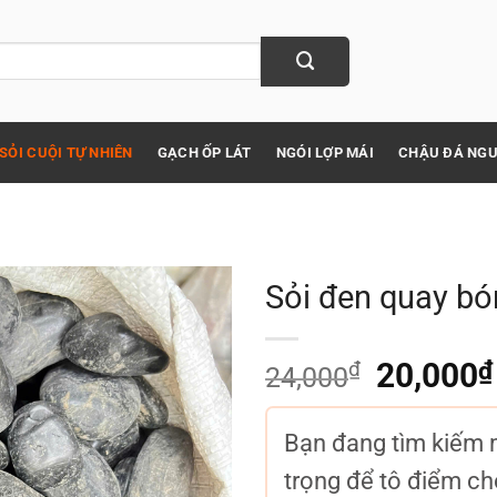
SỎI CUỘI TỰ NHIÊN
GẠCH ỐP LÁT
NGÓI LỢP MÁI
CHẬU ĐÁ NGU
Sỏi đen quay b
₫
Giá
20,000
₫
24,000
gốc
là:
Bạn đang tìm kiếm m
24,000₫.
trọng để tô điểm ch