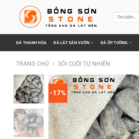
Chuyển
đến
Tìm
nội
kiếm:
dung
ĐÁ THANH HÓA
ĐÁ LÁT SÂN VƯỜN
ĐÁ ỐP TƯỜNG
TRANG CHỦ
/
SỎI CUỘI TỰ NHIÊN
-17%