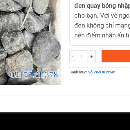
đen quay bóng nhậ
cho bạn. Với vẻ ngo
đen không chỉ mang
nên điểm nhấn ấn t
Sỏi đen quay bóng nhập khẩu s
Danh mục:
Sỏi cuội tự nhiên