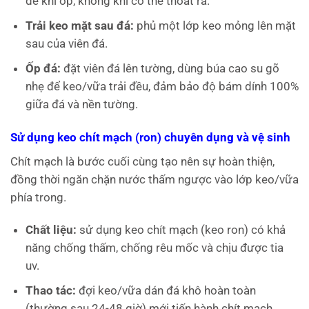
để khi ốp, không khí có thể thoát ra.
Trải keo mặt sau đá:
phủ một lớp keo mỏng lên mặt
sau của viên đá.
Ốp đá:
đặt viên đá lên tường, dùng búa cao su gõ
nhẹ để keo/vữa trải đều, đảm bảo độ bám dính 100%
giữa đá và nền tường.
Sử dụng keo chít mạch (ron) chuyên dụng và vệ sinh
Chít mạch là bước cuối cùng tạo nên sự hoàn thiện,
đồng thời ngăn chặn nước thấm ngược vào lớp keo/vữa
phía trong.
Chất liệu:
sử dụng keo chít mạch (keo ron) có khả
năng chống thấm, chống rêu mốc và chịu được tia
uv.
Thao tác:
đợi keo/vữa dán đá khô hoàn toàn
(thường sau 24-48 giờ) mới tiến hành chít mạch.