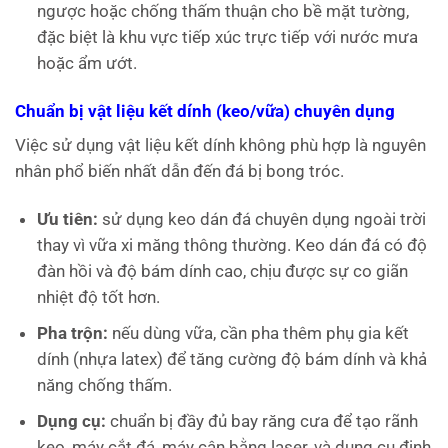
ngược hoặc chống thấm thuận cho bề mặt tường,
đặc biệt là khu vực tiếp xúc trực tiếp với nước mưa
hoặc ẩm ướt.
Chuẩn bị vật liệu kết dính (keo/vữa) chuyên dụng
Việc sử dụng vật liệu kết dính không phù hợp là nguyên
nhân phổ biến nhất dẫn đến đá bị bong tróc.
Ưu tiên:
sử dụng keo dán đá chuyên dụng ngoài trời
thay vì vữa xi măng thông thường. Keo dán đá có độ
đàn hồi và độ bám dính cao, chịu được sự co giãn
nhiệt độ tốt hơn.
Pha trộn:
nếu dùng vữa, cần pha thêm phụ gia kết
dính (nhựa latex) để tăng cường độ bám dính và khả
năng chống thấm.
Dụng cụ:
chuẩn bị đầy đủ bay răng cưa để tạo rãnh
keo, máy cắt đá, máy cân bằng laser, và dụng cụ định