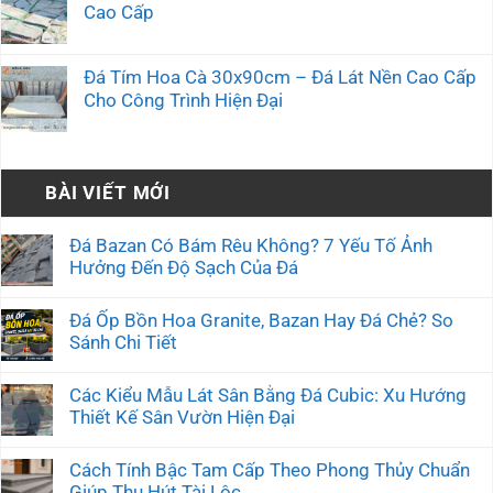
Cao Cấp
Đá Tím Hoa Cà 30x90cm – Đá Lát Nền Cao Cấp
Cho Công Trình Hiện Đại
BÀI VIẾT MỚI
Đá Bazan Có Bám Rêu Không? 7 Yếu Tố Ảnh
Hưởng Đến Độ Sạch Của Đá
Đá Ốp Bồn Hoa Granite, Bazan Hay Đá Chẻ? So
Sánh Chi Tiết
Các Kiểu Mẫu Lát Sân Bằng Đá Cubic: Xu Hướng
Thiết Kế Sân Vườn Hiện Đại
Cách Tính Bậc Tam Cấp Theo Phong Thủy Chuẩn
Giúp Thu Hút Tài Lộc