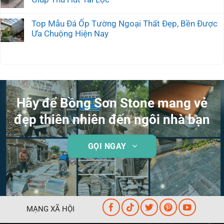
Top Mẫu Đá Ốp Tường Ngoại Thất Đẹp, Bền Được
Ưa Chuộng Hiện Nay
Hãy để Bồng Sơn Stone mang vẻ
đẹp thiên nhiên đến ngôi nhà bạn
GỌI NGAY
MẠNG XÃ HỘI