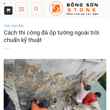
Chuyển
đến
nội
dung
TRẢI NGHIỆM
Cách thi công đá ốp tường ngoài trời
chuẩn kỹ thuật