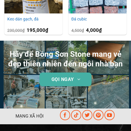
Keo dán gạch, đá
Đá cubic
Giá
195,000
₫
Giá
Giá
4,000
₫
Giá
230,000
₫
4,500
₫
gốc
hiện
gốc
hiện
là:
tại
là:
tại
230,000₫.
là:
4,500₫.
là:
₫.
195,000₫.
4,000₫.
Hãy để Bồng Sơn Stone mang vẻ
đẹp thiên nhiên đến ngôi nhà bạn
GỌI NGAY
MẠNG XÃ HỘI