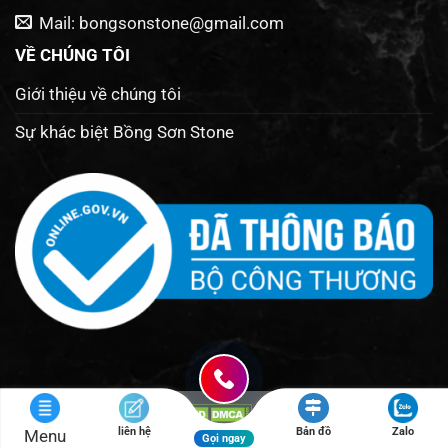
Mail: bongsonstone@gmail.com
VỀ CHÚNG TÔI
Giới thiệu về chúng tôi
Sự khác biệt Bồng Sơn Stone
Thiết kế 2026 ©
. Thiết kế bởi :
Đông Nam
liên hệ
Bản đồ
Zalo
Menu
Infotech
-
Game Minecraft PE
Gọi ngay