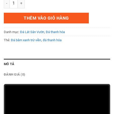
Đá băm xanh trừ viền thanh hóa 30x60x2cm số lượng
THÊM VÀO GIỎ HÀNG
Danh mục:
Đá Lát Sân Vườn
,
Đá thanh hóa
Thẻ:
Đá băm xanh trừ viền
,
đá thanh hóa
MÔ TẢ
ĐÁNH GIÁ (0)