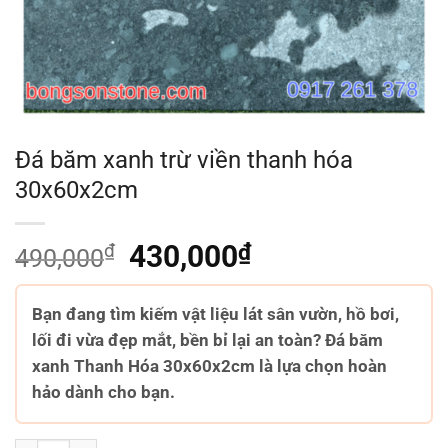
Đá băm xanh trừ viền thanh hóa
30x60x2cm
₫
Giá
430,000
₫
Giá
490,000
gốc
hiện
là:
tại
Bạn đang tìm kiếm vật liệu lát sân vườn, hồ bơi,
490,000₫.
là:
lối đi vừa đẹp mắt, bền bỉ lại an toàn? Đá băm
430,000₫.
xanh Thanh Hóa 30x60x2cm là lựa chọn hoàn
hảo dành cho bạn.