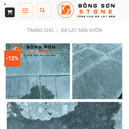
Chuyển
đến
nội
dung
TRANG CHỦ
/
ĐÁ LÁT SÂN VƯỜN
-12%